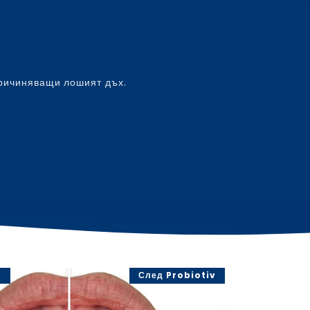
причиняващи лошият дъх.
с
След Probiotiv