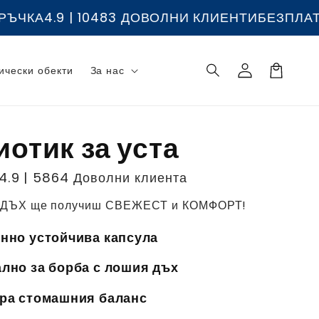
ОВОЛНИ КЛИЕНТИ
БЕЗПЛАТНА ДОСТАВКА НАД 39
Влизане
ически обекти
За нас
Количка
отик за уста
4.9 | 5864 Доволни клиента
 ДЪХ ще получиш СВЕЖЕСТ и КОМФОРТ!
нно устойчива капсула
лно за борба с лошия дъх
ра стомашния баланс