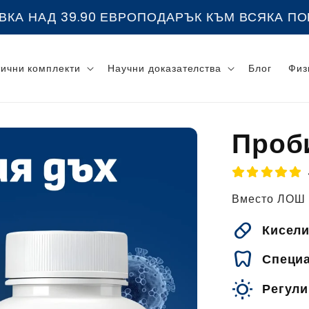
ОДАРЪК КЪМ ВСЯКА ПОРЪЧКА
4.9 | 10483 Д
ични комплекти
Научни доказателства
Блог
Физ
Проби
Вместо ЛОШ
pill
Кисели
dentistry
Специа
wb_sunnyrefresh
Регули