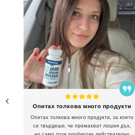
Опитах толкова много продукти
Опитах толкова много продукти, за които
се твърдеше, че премахват лошия дъх,
но само този пробиотик действително