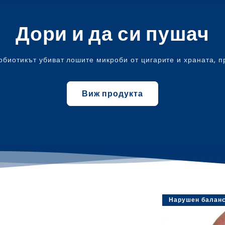
Дори и да си пушач
обиотикът убиват лошите микроби от цигарите и храната, 
Виж продукта
Нарушен балан