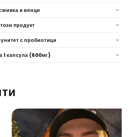
смивка и венци
 този продукт
унитет с пробиотици
 хроничен лош дъх
а 1 капсула (600мг)
 с постоянен лош вкус в устата
 метален вкус в устата сутрин
 налепи по езика
acillus reuteri – 25 мг
 проблемни венци и чести болки
нти
cillus salivarius – 25 мг
човек, който иска да има добра орална
acillus paracasei – 25 мг
acillus rhamnosus – 25 мг
ght® пребиотични фибри: 100 мг
екстрин – 400 мг
нно устойчива капсула