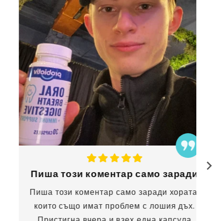
Пиша този коментар само заради
Пиша този коментар само заради хората,
които също имат проблем с лошия дъх.
Пристигна вчера и взех една капсула